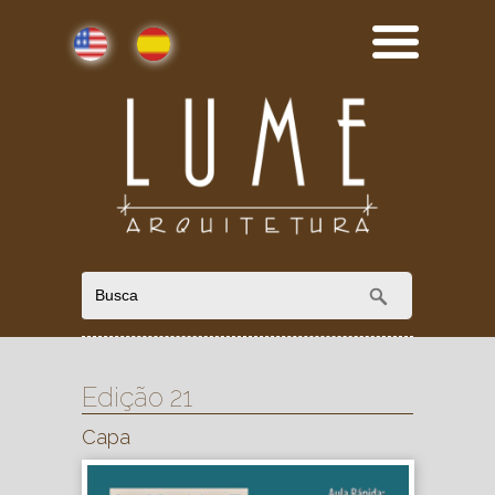
English
Español
Edição 21
Capa