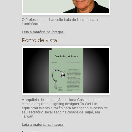
O Professor Luis Lancelle trata de Iluminância x
Luminância.
Leia a matéria na íntegra!
Ponto de vista
A arquiteta de iluminação Luciana Costantin relata
como o arquiteto e lighting designer Ta Wei-Lin
equilibrou talento e razão para alcançar o sucesso de
seu escritório, localizado na cidade de Taipé, em
Taiwan.
Leia a matéria na íntegra!