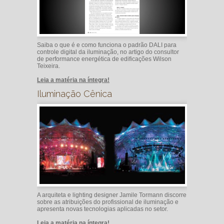
Saiba o que é e como funciona o padrão DALI para
controle digital da iluminação, no artigo do consultor
de performance energética de edificações Wilson
Teixeira.
Leia a matéria na íntegra!
Iluminação Cênica
A arquiteta e lighting designer Jamile Tormann discorre
sobre as atribuições do profissional de iluminação e
apresenta novas tecnologias aplicadas no setor.
Leia a matéria na íntegra!