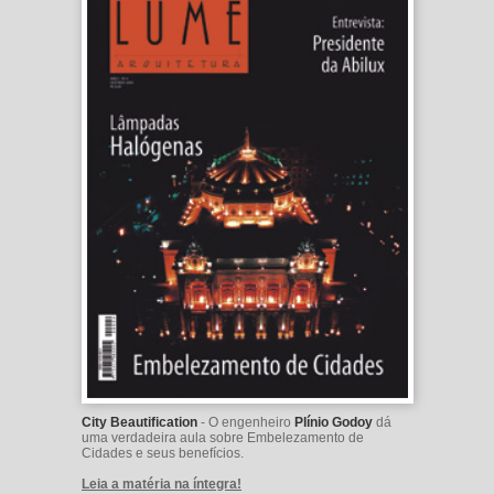
City Beautification
- O engenheiro
Plínio Godoy
dá
uma verdadeira aula sobre Embelezamento de
Cidades e seus benefícios.
Leia a matéria na íntegra!