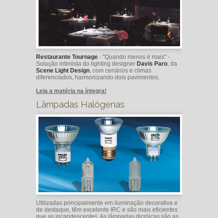
Restaurante Tournage
- "Quando menos é mais" -
Solução intimista do lighting designer
Davis Paro
, da
Scene Light Design
, com cenários e climas
diferenciados, harmonizando dois pavimentos.
Leia a matéria na íntegra!
Lâmpadas Halógenas
Utilizadas principalmente em iluminação decorativa e
de destaque, têm excelente IRC e são mais eficientes
que as incandescentes. As lâmpadas dicróicas são as