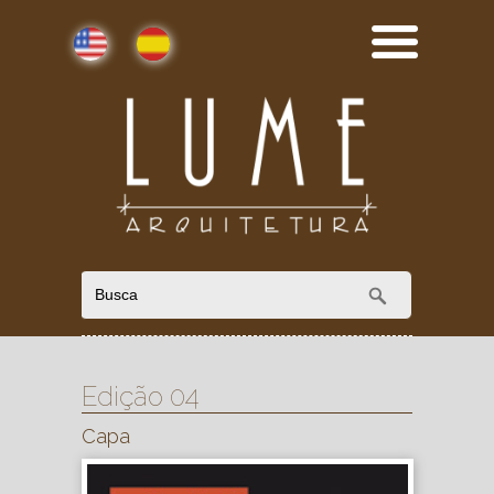
English
Español
Edição 04
Capa