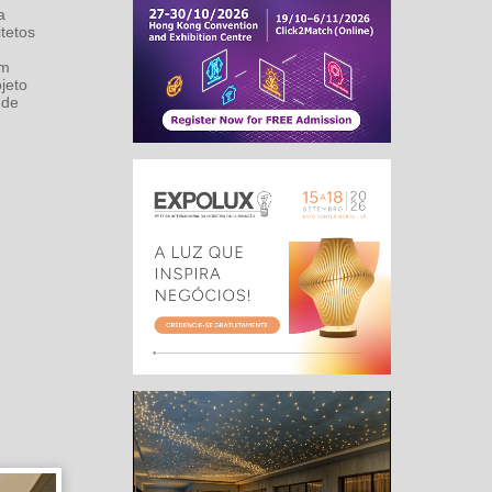
a
tetos
um
ojeto
 de