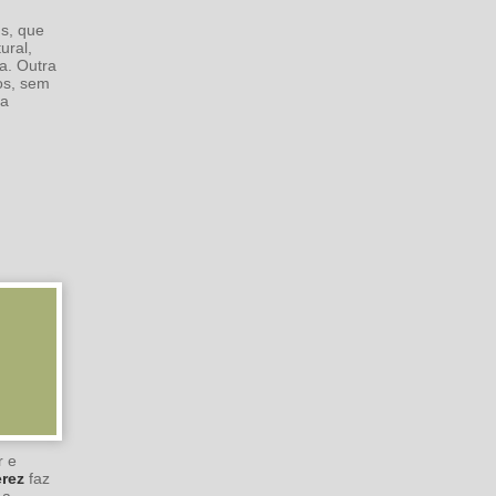
ns, que
ural,
a. Outra
ios, sem
 a
r e
erez
faz
 a