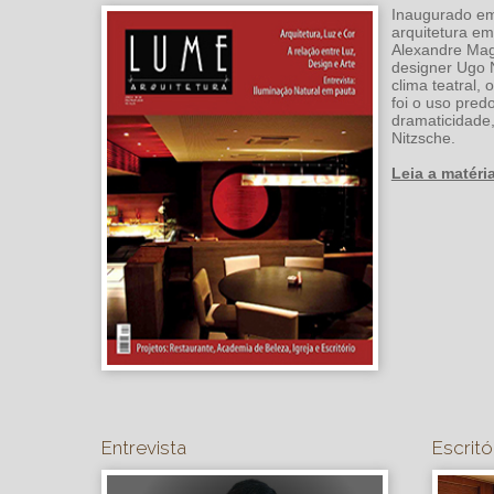
Inaugurado em 
arquitetura em
Alexandre Magn
designer Ugo N
clima teatral, 
foi o uso pred
dramaticidade
Nitzsche.
Leia a matéria
Entrevista
Escritó