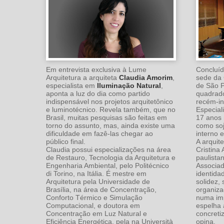
Em entrevista exclusiva à Lume
Concluíd
Arquitetura a arquiteta
Claudia Amorim
,
sede da 
especialista em
Iluminação Natural
,
de São P
aponta a luz do dia como partido
quadrado
indispensável nos projetos arquitetônico
recém-in
e luminotécnico. Revela também, que no
Especial
Brasil, muitas pesquisas são feitas em
17 anos 
torno do assunto, mas, ainda existe uma
como soj
dificuldade em fazê-las chegar ao
interno e
público final.
A arquit
Claudia possui especializações na área
Cristina 
de Restauro, Tecnologia da Arquitetura e
paulista
Engenharia Ambiental, pelo Politécnico
Associad
di Torino, na Itália. É mestre em
identida
Arquitetura pela Universidade de
solidez, 
Brasília, na área de Concentração,
organiza
Conforto Térmico e Simulação
numa imp
Computacional, e doutora em
espelha 
Concentração em Luz Natural e
concreti
Eficiência Energética, pela na Università
opina.