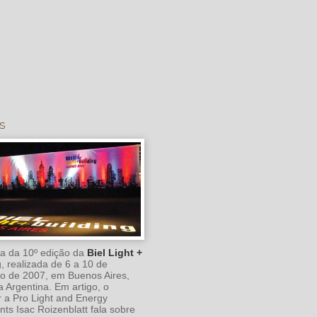
s
a da 10º edição da
Biel Light +
g
, realizada de 6 a 10 de
o de 2007, em Buenos Aires,
a Argentina. Em artigo, o
r a Pro Light and Energy
nts Isac Roizenblatt fala sobre