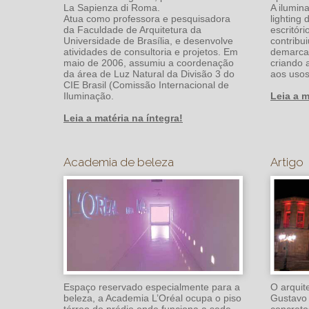
La Sapienza di Roma.
A ilumin
Atua como professora e pesquisadora
lighting
da Faculdade de Arquitetura da
escritór
Universidade de Brasília, e desenvolve
contribu
atividades de consultoria e projetos. Em
demarcan
maio de 2006, assumiu a coordenação
criando 
da área de Luz Natural da Divisão 3 do
aos usos
CIE Brasil (Comissão Internacional de
Iluminação.
Leia a m
Leia a matéria na íntegra!
Academia de beleza
Artigo
Espaço reservado especialmente para a
O arquit
beleza, a Academia L’Oréal ocupa o piso
Gustavo 
térreo do prédio onde funciona a sede
concreto