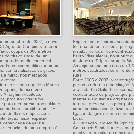
a em outubro de 2007, a nova
Erigida nos primeiros anos da 
CEAgro, de Campinas, interior
50, quando uma colônia portug
aulo, ocupa os 300 metros
instalou no local, hoje conheci
s do oitavo andar de um
bairro Vista Alegre, no subúrbio
augurado prédio comercial.
de Janeiro (RJ), a paróquia São
izada em commodities, atua há
Arcanjo, ocupa uma área de 12
na comercialização de grãos,
metros quadrados, com frente p
a e milho, nos mercados
ruas.
 externo.
Entre 2005 e 2007, a construçã
etura, assinada arquiteta Márcia
por uma reforma e ampliação. A
Anteghini, do escritório
arquiteta Bia Seiler foi responsá
no Anteghini Arquitetos
coordenação do projeto, que pr
os, procurou criar uma
manter a arquitetura original do 
de para a empresa, transmitindo
forma a preservar as principais
sobriedade e credibilidade. “A
características construtivas e a 
ção de fluxos e operações
ligação da igreja com a comuni
lantação física, espacial,
local.
a capacidade de gerir e
A iluminação, projeto da lightin
zar negócios de uma empresa”,
Constance Sandall, teve como pr
objetivo aproveitar ao máximo a