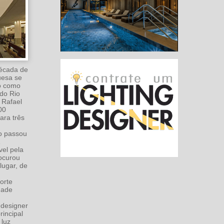
década de
uesa se
do como
 do Rio
 Rafael
00
ara três
o passou
vel pela
ocurou
lugar, de
forte
dade
g designer
incipal
 luz