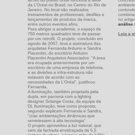
da L’Oréal no Brasil, no Centro do Rio de
ambiente
Janeiro. No local são realizados
contund
treinamentos de profissionais, desfiles e
combinaç
lançamentos de produtos da marca,
no artigo
entre outros eventos afins.
análise
Para abrigar a academia, o espaço de
750 metros quadrados teve de passar
Leia a m
por um retrofit. O projeto, concluído em
agosto de 2007, leva a assinatura das
arquitetas Fernanda Arduino e Sandra
Piacentini, do escritório Arduino
Piacentini Arquitetos Associados. “A área
era ocupada anteriormente por um
escritório de uma empresa de telefonia,
e as divisões e infra-estrutura não
estavam de acordo com as
necessidades da L’Oréal”, justificou
Fernanda.
A iluminação, também projetada pela
dupla, em parceria com a lighting
designer Solange Costa, da equipe da
DL Iluminação, teve como proposta,
segundo explicam Fernanda e Sandra,
“criar ambientações dinâmicas que
remetessem à alta tecnologia”.
O projeto aproveitou a luz natural, que
vem da fachada envidraçada de 5,5
metros de altura, e lançou mão de LEDs,