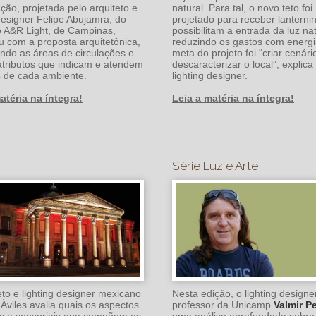
ação, projetada pelo arquiteto e
natural. Para tal, o novo teto foi
 designer Felipe Abujamra, do
projetado para receber lanterni
io A&R Light, de Campinas,
possibilitam a entrada da luz nat
iu com a proposta arquitetônica,
reduzindo os gastos com energi
do as áreas de circulações e
meta do projeto foi “criar cenár
atributos que indicam e atendem
descaracterizar o local”, explica
 de cada ambiente.
lighting designer.
atéria na íntegra!
Leia a matéria na íntegra!
Série Luz e Arte
eto e lighting designer mexicano
Nesta edição, o lighting designe
Àviles avalia quais os aspectos
professor da Unicamp
Valmir P
s e sensoriais que compõem os
uma análise aprofundada sobre