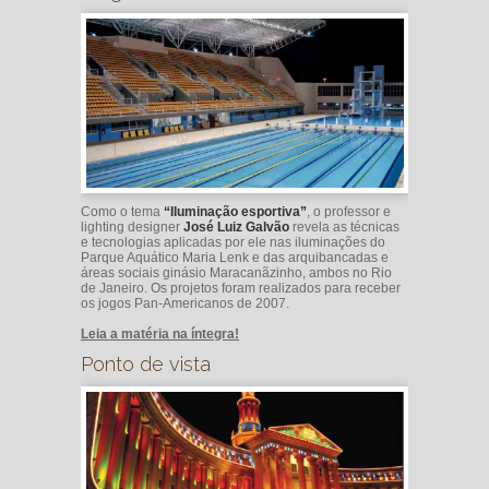
Como o tema
“Iluminação esportiva”
, o professor e
lighting designer
José Luiz Galvão
revela as técnicas
e tecnologias aplicadas por ele nas iluminações do
Parque Aquático Maria Lenk e das arquibancadas e
áreas sociais ginásio Maracanãzinho, ambos no Rio
de Janeiro. Os projetos foram realizados para receber
os jogos Pan-Americanos de 2007.
Leia a matéria na íntegra!
Ponto de vista