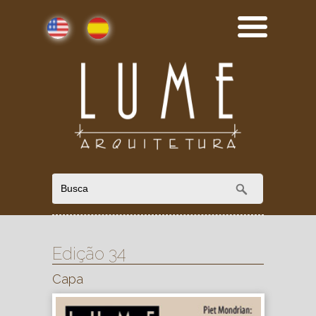
English
Español
Edição 34
Capa