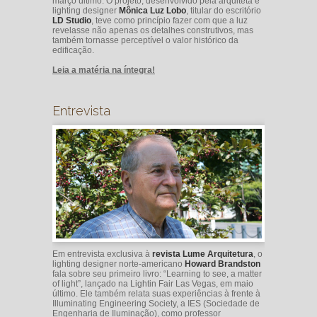
março último. O projeto, desenvolvido pela arquiteta e
lighting designer
Mônica Luz Lobo
, titular do escritório
LD Studio
, teve como princípio fazer com que a luz
revelasse não apenas os detalhes construtivos, mas
também tornasse perceptível o valor histórico da
edificação.
Leia a matéria na íntegra!
Entrevista
Em entrevista exclusiva à
revista Lume Arquitetura
, o
lighting designer norte-americano
Howard Brandston
fala sobre seu primeiro livro: “Learning to see, a matter
of light”, lançado na Lightin Fair Las Vegas, em maio
último. Ele também relata suas experiências à frente à
Illuminating Engineering Society, a IES (Sociedade de
Engenharia de Iluminação), como professor