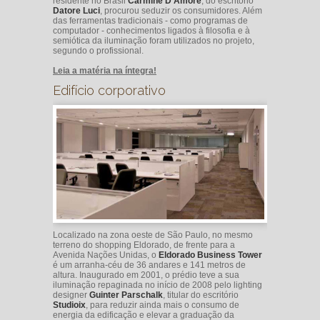
residente no Brasil
Carmine D’Amore
, do escritório
Datore Luci
, procurou seduzir os consumidores. Além
das ferramentas tradicionais - como programas de
computador - conhecimentos ligados à filosofia e à
semiótica da iluminação foram utilizados no projeto,
segundo o profissional.
Leia a matéria na íntegra!
Edifício corporativo
Localizado na zona oeste de São Paulo, no mesmo
terreno do shopping Eldorado, de frente para a
Avenida Nações Unidas, o
Eldorado Business Tower
é um arranha-céu de 36 andares e 141 metros de
altura. Inaugurado em 2001, o prédio teve a sua
iluminação repaginada no início de 2008 pelo lighting
designer
Guinter Parschalk
, titular do escritório
Studioix
, para reduzir ainda mais o consumo de
energia da edificação e elevar a graduação da