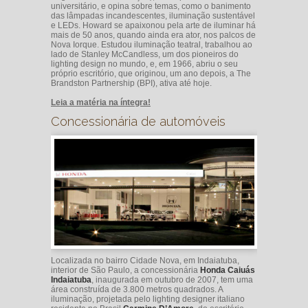
universitário, e opina sobre temas, como o banimento
das lâmpadas incandescentes, iluminação sustentável
e LEDs. Howard se apaixonou pela arte de iluminar há
mais de 50 anos, quando ainda era ator, nos palcos de
Nova Iorque. Estudou iluminação teatral, trabalhou ao
lado de Stanley McCandless, um dos pioneiros do
lighting design no mundo, e, em 1966, abriu o seu
próprio escritório, que originou, um ano depois, a The
Brandston Partnership (BPI), ativa até hoje.
Leia a matéria na íntegra!
Concessionária de automóveis
Localizada no bairro Cidade Nova, em Indaiatuba,
interior de São Paulo, a concessionária
Honda Caiuás
Indaiatuba
, inaugurada em outubro de 2007, tem uma
área construída de 3.800 metros quadrados. A
iluminação, projetada pelo lighting designer italiano