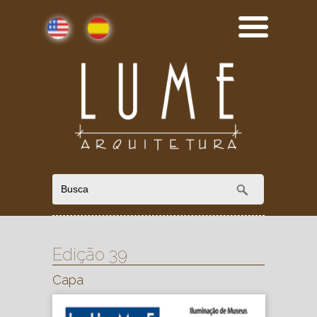
English
Español
Edição 39
Capa