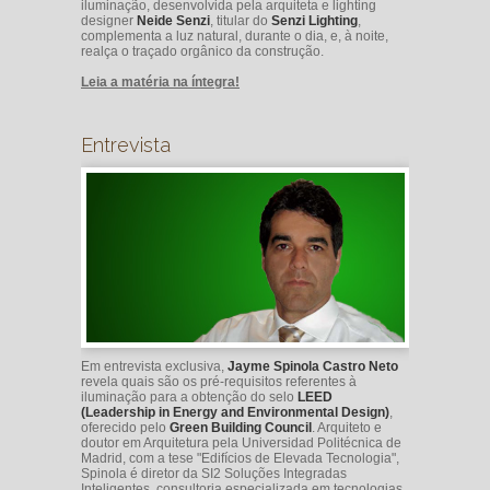
iluminação, desenvolvida pela arquiteta e lighting
designer
Neide Senzi
, titular do
Senzi Lighting
,
complementa a luz natural, durante o dia, e, à noite,
realça o traçado orgânico da construção.
Leia a matéria na íntegra!
Entrevista
Em entrevista exclusiva,
Jayme Spinola Castro Neto
revela quais são os pré-requisitos referentes à
iluminação para a obtenção do selo
LEED
(Leadership in Energy and Environmental Design)
,
oferecido pelo
Green Building Council
. Arquiteto e
doutor em Arquitetura pela Universidad Politécnica de
Madrid, com a tese "Edifícios de Elevada Tecnologia",
Spinola é diretor da SI2 Soluções Integradas
Inteligentes, consultoria especializada em tecnologias