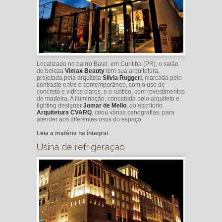
Localizado no bairro Batel, em Curitiba (PR), o salão
de beleza
Vimax Beauty
tem sua arquitetura,
projetada pela arquiteta
Silvia Ruggeri
, marcada pelo
contraste entre o contemporâneo, com o uso de
concreto e vidros claros, e o rústico, com revestimentos
de madeira. A iluminação, concebida pelo arquiteto e
lighting designer
Jomar de Mello
, do escritório
Arquitetura CVARQ
, criou várias cenografias, para
atender aos diferentes usos do espaço.
Leia a matéria na íntegra!
Usina de refrigeração