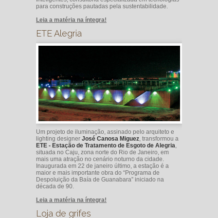
para construções pautadas pela sustentabilidade.
Leia a matéria na íntegra!
ETE Alegria
Um projeto de iluminação, assinado pelo arquiteto e
lighting designer
José Canosa Miguez
, transformou a
ETE - Estação de Tratamento de Esgoto de Alegria
,
situada no Caju, zona norte do Rio de Janeiro, em
mais uma atração no cenário noturno da cidade.
Inaugurada em 22 de janeiro último, a estação é a
maior e mais importante obra do “Programa de
Despoluição da Baía de Guanabara” iniciado na
década de 90.
Leia a matéria na íntegra!
Loja de grifes