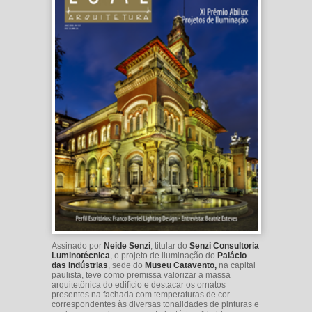
Assinado por
Neide Senzi
, titular do
Senzi Consultoria
Luminotécnica
, o projeto de iluminação do
Palácio
das Indústrias
, sede do
Museu Catavento,
na capital
paulista, teve como premissa valorizar a massa
arquitetônica do edifício e destacar os ornatos
presentes na fachada com temperaturas de cor
correspondentes às diversas tonalidades de pinturas e