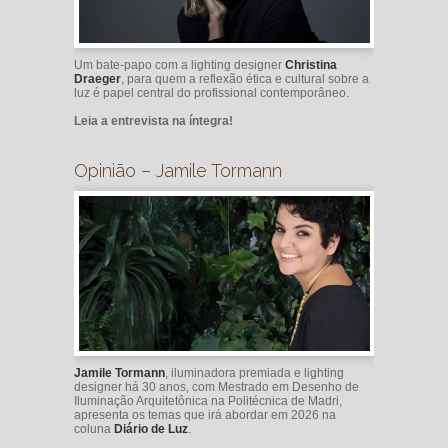
Um bate-papo com a lighting designer
Christina
Draeger
, para quem a reflexão ética e cultural sobre a
luz é papel central do profissional contemporâneo.
Leia a entrevista na íntegra!
Opinião – Jamile Tormann
Jamile Tormann
, iluminadora premiada e lighting
designer há 30 anos, com Mestrado em Desenho de
Iluminação Arquitetônica na Politécnica de Madri,
apresenta os temas que irá abordar em 2026 na
coluna
Diário de Luz
.