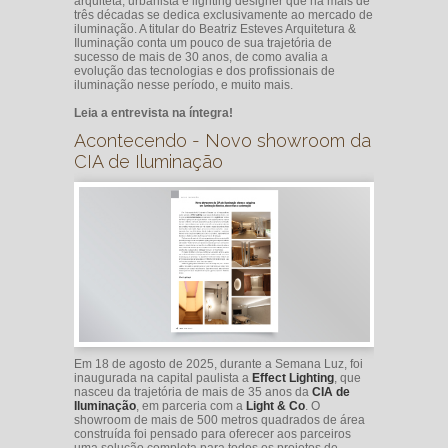
arquiteta, urbanista e lighting designer que há mais de
três décadas se dedica exclusivamente ao mercado de
iluminação. A titular do Beatriz Esteves Arquitetura &
Iluminação conta um pouco de sua trajetória de
sucesso de mais de 30 anos, de como avalia a
evolução das tecnologias e dos profissionais de
iluminação nesse período, e muito mais.
Leia a entrevista na íntegra!
Acontecendo - Novo showroom da
CIA de Iluminação
Em 18 de agosto de 2025, durante a Semana Luz, foi
inaugurada na capital paulista a
Effect Lighting
, que
nasceu da trajetória de mais de 35 anos da
CIA de
Iluminação
, em parceria com a
Light & Co
. O
showroom de mais de 500 metros quadrados de área
construída foi pensado para oferecer aos parceiros
uma solução completa para todos os projetos de