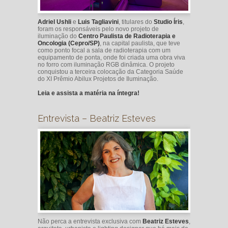
Adriel Ushli
e
Luis Tagliavini
, titulares do
Studio Íris
,
foram os responsáveis pelo novo projeto de
iluminação do
Centro Paulista de Radioterapia e
Oncologia (Cepro/SP)
, na capital paulista, que teve
como ponto focal a sala de radioterapia com um
equipamento de ponta, onde foi criada uma obra viva
no forro com iluminação RGB dinâmica. O projeto
conquistou a terceira colocação da Categoria Saúde
do XI Prêmio Abilux Projetos de Iluminação.
Leia e assista a matéria na íntegra!
Entrevista – Beatriz Esteves
Não perca a entrevista exclusiva com
Beatriz Esteves
,