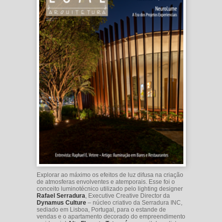
Explorar ao máximo os efeitos de luz difusa na criação
de atmosferas envolventes e atemporais. Esse foi o
conceito luminotécnico utilizado pelo lighting designer
Rafael Serradura
, Executive Creative Director da
Dynamus Culture
– núcleo criativo da Serradura INC,
sediado em Lisboa, Portugal, para o estande de
vendas e o apartamento decorado do empreendimento