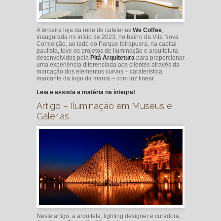
A terceira loja da rede de cafeterias
We Coffee
,
inaugurada no início de 2023, no bairro da Vila Nova
Conceição, ao lado do Parque Ibirapuera, na capital
paulista, teve os projetos de iluminação e arquitetura
desenvolvidos pela
Pitá Arquitetura
para proporcionar
uma experiência diferenciada aos clientes através da
marcação dos elementos curvos – caraterística
marcante da logo da marca – com luz linear.
Leia e assista a matéria na íntegra!
Artigo – Iluminação em Museus e
Galerias
Neste artigo, a arquiteta, lighting designer e curadora,