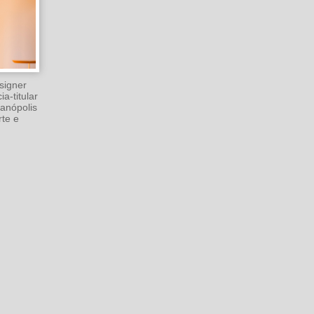
signer
ia-titular
ianópolis
rte e