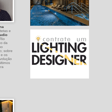
na
itetas e
udio
Rio
co da
no
o; sobre
 e os
volução
ltimos
ara