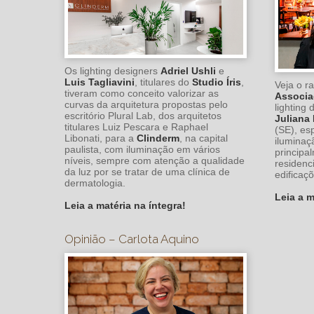
Os lighting designers
Adriel Ushli
e
Luis Tagliavini
, titulares do
Studio Íris
,
Veja o r
tiveram como conceito valorizar as
Associ
curvas da arquitetura propostas pelo
lighting
escritório Plural Lab, dos arquitetos
Juliana
titulares Luiz Pescara e Raphael
(SE), es
Libonati, para a
Clinderm
, na capital
iluminaç
paulista, com iluminação em vários
principa
níveis, sempre com atenção a qualidade
residenc
da luz por se tratar de uma clínica de
edificaç
dermatologia.
Leia a m
Leia a matéria na íntegra!
Opinião – Carlota Aquino