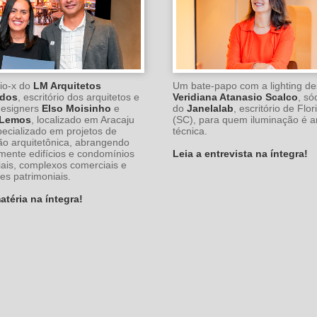
aio-x do
LM Arquitetos
Um bate-papo com a lighting de
ados
, escritório dos arquitetos e
Veridiana Atanasio Scalco
, sóc
 designers
Elso Moisinho
e
do
Janelalab
, escritório de Flor
 Lemos
, localizado em Aracaju
(SC), para quem iluminação é a
pecializado em projetos de
técnica.
ão arquitetônica, abrangendo
lmente edifícios e condomínios
Leia a entrevista na íntegra!
iais, complexos comerciais e
ões patrimoniais.
atéria na íntegra!