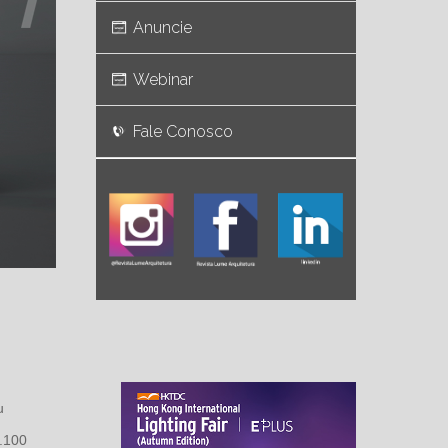
Anuncie
Webinar
Fale Conosco
u
.100