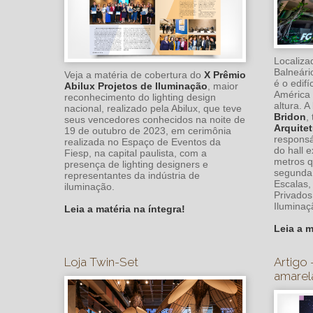
Localiza
Balneári
Veja a matéria de cobertura do
X Prêmio
é o edifí
Abilux Projetos de Iluminação
, maior
América 
reconhecimento do lighting design
altura. A
nacional, realizado pela Abilux, que teve
Bridon
,
seus vencedores conhecidos na noite de
Arquitet
19 de outubro de 2023, em cerimônia
responsá
realizada no Espaço de Eventos da
do hall 
Fiesp, na capital paulista, com a
metros q
presença de lighting designers e
segunda 
representantes da indústria de
Escalas,
iluminação.
Privados
Iluminaç
Leia a matéria na íntegra!
Leia a m
Loja Twin-Set
Artigo 
amarel