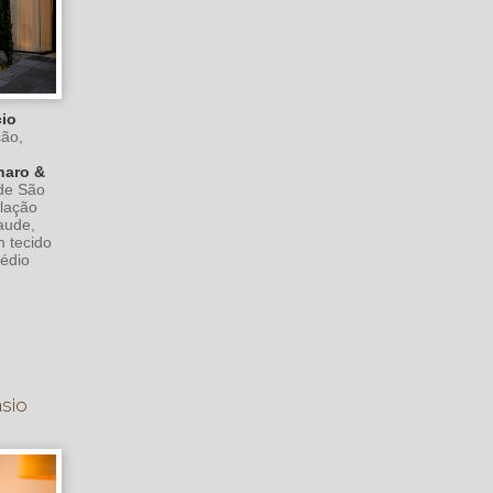
cio
ção,
naro &
 de São
alação
laude,
 tecido
rédio
asio