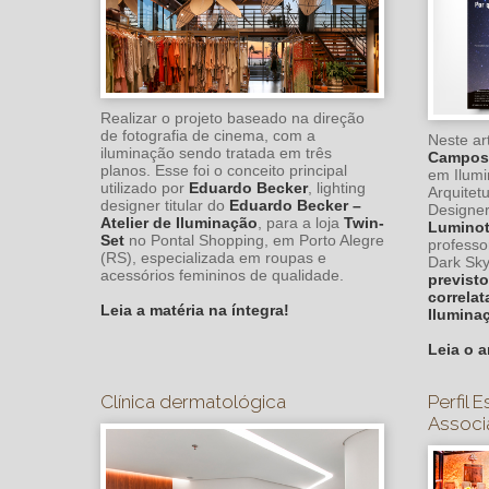
Realizar o projeto baseado na direção
de fotografia de cinema, com a
Neste ar
iluminação sendo tratada em três
Campos
planos. Esse foi o conceito principal
em Ilum
utilizado por
Eduardo Becker
, lighting
Arquitet
designer titular do
Eduardo Becker –
Designer
Atelier de Iluminação
, para a loja
Twin-
Luminot
Set
no Pontal Shopping, em Porto Alegre
professo
(RS), especializada em roupas e
Dark Sky
acessórios femininos de qualidade.
previsto
correlat
Leia a matéria na íntegra!
Ilumina
Leia o a
Clínica dermatológica
Perfil 
Associ