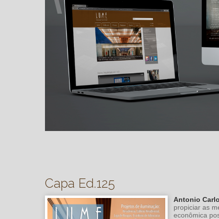
Capa Ed.125
Antonio Carl
propiciar as m
econômica pos