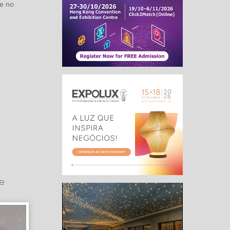
de no
 e