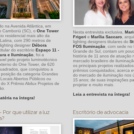
do na Avenida Atlântica, em
o Camboriú (SC), o
One Tower
Nesta entrevista exclusiva,
Mari
cio residencial mais alto da
Frigeri
e
Marília Saccaro
, arqu
Latina, com 290 metros de
lighting designers titulares do
St
 lighting designer
Débora
FOS Iluminação
, com sede no 
 titular do escritório
Espaço 11 -
Grande do Sul, contam um pou
ura e Iluminação
, foi a
história de 11 anos de atuação 
vel pelo projeto luminotécnico
mercado brasileiro de iluminaçã
externo do One Tower, de 620
os principais projetos realizados
uadrados, que conquistou a
prêmios conquistados; acerca e
posição da categoria Grandes
do mercado de iluminação nos ú
 Locais Abertos Públicos ou
15 anos; de suas inspirações p
 do X Prêmio Abilux Projetos de
projetar e muito mais.
ão.
Leia a entrevista na íntegra!
atéria na íntegra!
– Por que utilizar a luz
Escritório de advocacia
a?