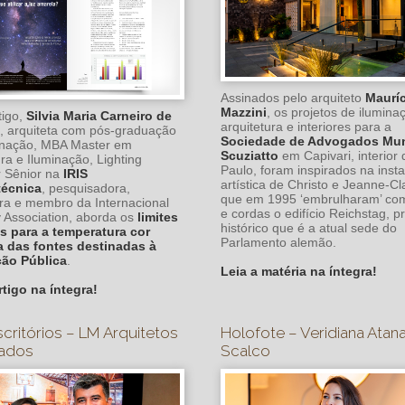
Assinados pelo arquiteto
Maurí
Mazzini
, os projetos de ilumina
tigo,
Silvia Maria Carneiro de
arquitetura e interiores para a
, arquiteta com pós-graduação
Sociedade de Advogados Mu
inação, MBA Master em
Scuziatto
em Capivari, interior
ura e Iluminação, Lighting
Paulo, foram inspirados na inst
 Sênior na
IRIS
artística de Christo e Jeanne-C
écnica
, pesquisadora,
que em 1995 ‘embrulharam’ com
ra e membro da Internacional
e cordas o edifício Reichstag, p
 Association, aborda os
limites
histórico que é a atual sede do
s para a temperatura cor
Parlamento alemão.
a das fontes destinadas à
ção Pública
.
Leia a matéria na íntegra!
rtigo na íntegra!
Escritórios – LM Arquitetos
Holofote – Veridiana Atan
ados
Scalco