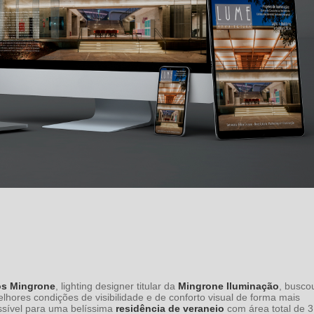
os Mingrone
, lighting designer titular da
Mingrone Iluminação
, busco
elhores condições de visibilidade e de conforto visual de forma mais
sível para uma belíssima
residência de veraneio
com área total de 3