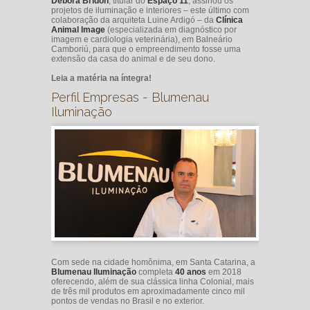
Débora Bridon
, titular do
Espaço 11
, assinou os
projetos de iluminação e interiores – este último com
colaboração da arquiteta Luine Ardigó – da
Clínica
Animal Image
(especializada em diagnóstico por
imagem e cardiologia veterinária), em Balneário
Camboriú, para que o empreendimento fosse uma
extensão da casa do animal e de seu dono.
Leia a matéria na íntegra!
Perfil Empresas - Blumenau
Iluminação
Com sede na cidade homônima, em Santa Catarina, a
Blumenau Iluminação
completa
40 anos
em 2018
oferecendo, além de sua clássica linha Colonial, mais
de três mil produtos em aproximadamente cinco mil
pontos de vendas no Brasil e no exterior.