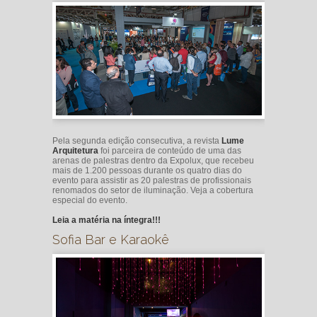
Pela segunda edição consecutiva, a revista
Lume
Arquitetura
foi parceira de conteúdo de uma das
arenas de palestras dentro da Expolux, que recebeu
mais de 1.200 pessoas durante os quatro dias do
evento para assistir as 20 palestras de profissionais
renomados do setor de iluminação. Veja a cobertura
especial do evento.
Leia a matéria na íntegra!!!
Sofia Bar e Karaokê