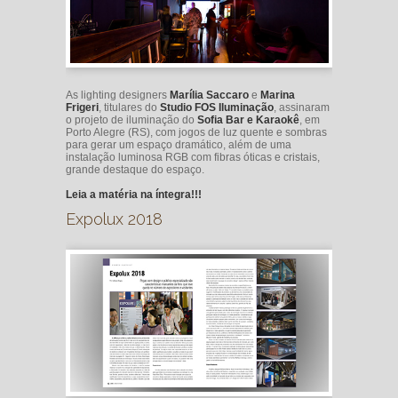
As lighting designers
Marília Saccaro
e
Marina
Frigeri
, titulares do
Studio FOS Iluminação
, assinaram
o projeto de iluminação do
Sofia Bar e Karaokê
, em
Porto Alegre (RS), com jogos de luz quente e sombras
para gerar um espaço dramático, além de uma
instalação luminosa RGB com fibras óticas e cristais,
grande destaque do espaço.
Leia a matéria na íntegra!!!
Expolux 2018