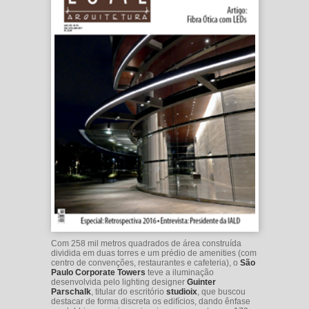
Com 258 mil metros quadrados de área construída
dividida em duas torres e um prédio de amenities (com
centro de convenções, restaurantes e cafeteria), o
São
Paulo Corporate Towers
teve a iluminação
desenvolvida pelo lighting designer
Guinter
Parschalk
, titular do escritório
studioix
, que buscou
destacar de forma discreta os edifícios, dando ênfase