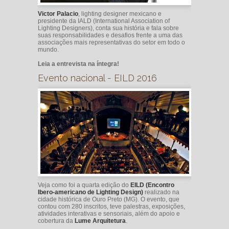
Victor Palacio
, lighting designer mexicano e
presidente da IALD (International Association of
Lighting Designers), conta sua história e fala sobre
suas responsabilidades e desafios frente a uma das
associações mais representativas do setor em todo o
mundo.
Leia a entrevista na íntegra!
Evento nacional - EILD 2016
Veja como foi a quarta edição do
EILD (Encontro
Ibero-americano de Lighting Design)
realizado na
cidade histórica de Ouro Preto (MG). O evento, que
contou com 280 inscritos, teve palestras, exposições,
atividades interativas e sensoriais, além do apoio e
cobertura da
Lume Arquitetura
.