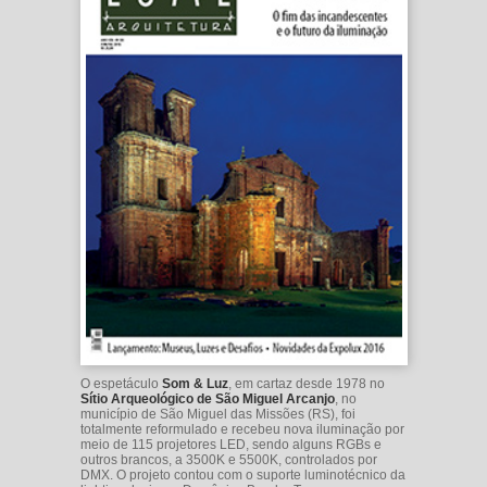
O espetáculo
Som & Luz
, em cartaz desde 1978 no
Sítio Arqueológico de São Miguel Arcanjo
, no
município de São Miguel das Missões (RS), foi
totalmente reformulado e recebeu nova iluminação por
meio de 115 projetores LED, sendo alguns RGBs e
outros brancos, a 3500K e 5500K, controlados por
DMX. O projeto contou com o suporte luminotécnico da