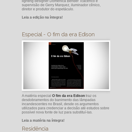
lighting designer Domênica Bender Tcacenco e
supervisão de Gerry Marquez, iluminador cênico,
diretor e produtor do espetáculo.
Leia a edição na íntegra!
Especial - O fim da era Edison
A matéria especial
O fim da era Edison
traz os
desdobramentos do banimento das lâmpadas
incandescentes no Brasil, desde os argumentos
utilizados para credenciar a decisão até estudos sobre
possível nova fonte de luz para substituí-las.
Leia a matéria na íntegra!
Residência