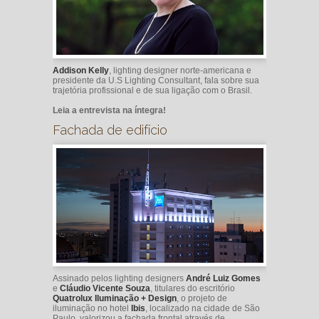
Addison Kelly
, lighting designer norte-americana e
presidente da U.S Lighting Consultant, fala sobre sua
trajetória profissional e de sua ligação com o Brasil.
Leia a entrevista na íntegra!
Fachada de edifício
Assinado pelos lighting designers
André Luiz Gomes
e
Cláudio Vicente Souza
, titulares do escritório
Quatrolux Iluminação + Design
, o projeto de
iluminação no hotel
Ibis
, localizado na cidade de São
Paulo, valorizou a fachada frontal através de