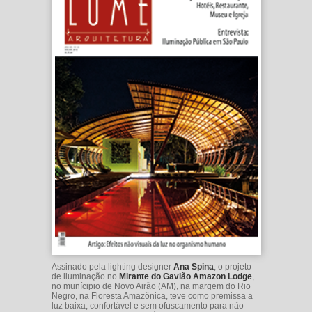
Assinado pela lighting designer
Ana Spina
, o projeto
de iluminação no
Mirante do Gavião Amazon Lodge
,
no munícipio de Novo Airão (AM), na margem do Rio
Negro, na Floresta Amazônica, teve como premissa a
luz baixa, confortável e sem ofuscamento para não