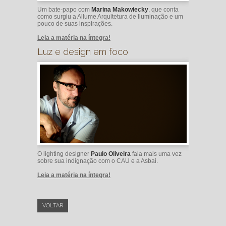
Um bate-papo com
Marina Makowiecky
, que conta
como surgiu a Allume Arquitetura de Iluminação e um
pouco de suas inspirações.
Leia a matéria na íntegra!
Luz e design em foco
O lighting designer
Paulo Oliveira
fala mais uma vez
sobre sua indignação com o CAU e a Asbai.
Leia a matéria na íntegra!
VOLTAR