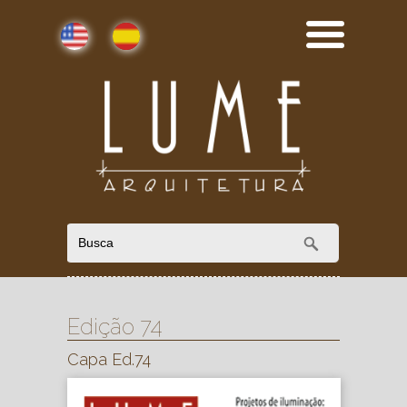
English
Español
Edição 74
Capa Ed.74